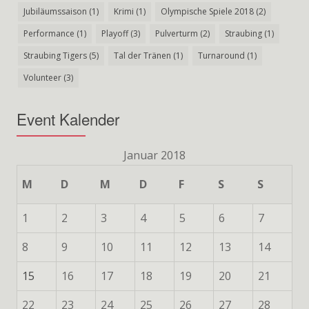
Jubiläumssaison
(1)
Krimi
(1)
Olympische Spiele 2018
(2)
Performance
(1)
Playoff
(3)
Pulverturm
(2)
Straubing
(1)
Straubing Tigers
(5)
Tal der Tränen
(1)
Turnaround
(1)
Volunteer
(3)
Event Kalender
Januar 2018
M
D
M
D
F
S
S
1
2
3
4
5
6
7
8
9
10
11
12
13
14
15
16
17
18
19
20
21
22
23
24
25
26
27
28