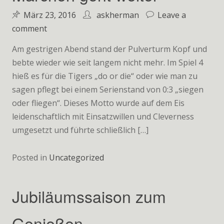
März 23, 2016
askherman
Leave a
on
comment
Märchen
Am gestrigen Abend stand der Pulverturm Kopf und
geht
bebte wieder wie seit langem nicht mehr. Im Spiel 4
weiter
hieß es für die Tigers „do or die“ oder wie man zu
sagen pflegt bei einem Serienstand von 0:3 „siegen
oder fliegen“. Dieses Motto wurde auf dem Eis
leidenschaftlich mit Einsatzwillen und Cleverness
umgesetzt und führte schließlich […]
Posted in
Uncategorized
Jubiläumssaison zum
Genießen