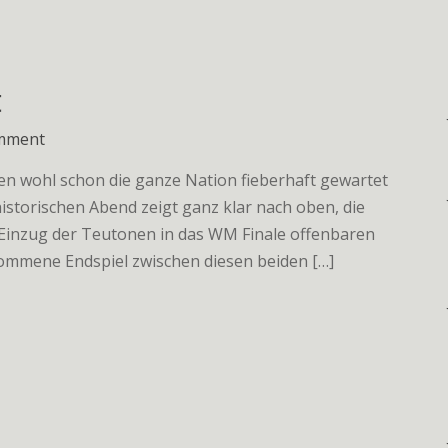
t
on
omment
Finalträume
en wohl schon die ganze Nation fieberhaft gewartet
am
historischen Abend zeigt ganz klar nach oben, die
Horizont
 Einzug der Teutonen in das WM Finale offenbaren
ommene Endspiel zwischen diesen beiden […]