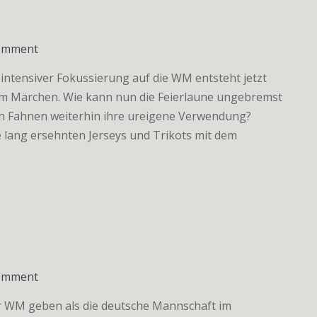
on
comment
Wahre
intensiver Fokussierung auf die WM entsteht jetzt
Helden
em Märchen. Wie kann nun die Feierlaune ungebremst
n Fahnen weiterhin ihre ureigene Verwendung?
lang ersehnten Jerseys und Trikots mit dem
on
comment
Rio
r WM geben als die deutsche Mannschaft im
infernale