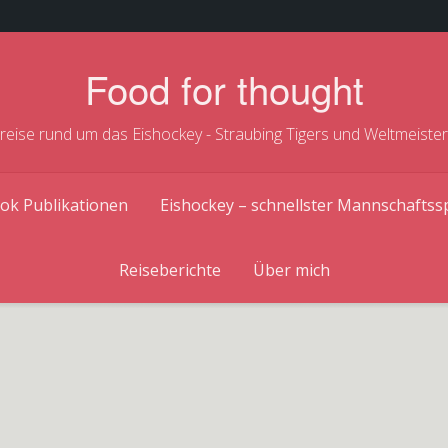
Food for thought
treise rund um das Eishockey - Straubing Tigers und Weltmeiste
ok Publikationen
Eishockey – schnellster Mannschaftss
Reiseberichte
Über mich