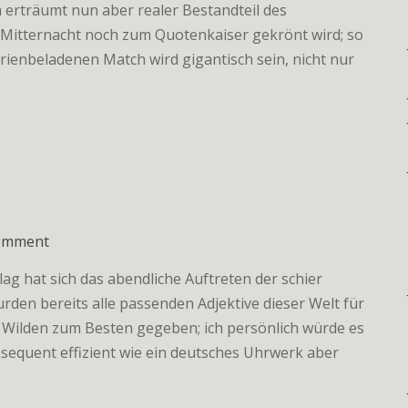
 erträumt nun aber realer Bestandteil des
Mitternacht noch zum Quotenkaiser gekrönt wird; so
orienbeladenen Match wird gigantisch sein, nicht nur
on
comment
Fokus
ag hat sich das abendliche Auftreten der schier
auf
rden bereits alle passenden Adjektive dieser Welt für
Sieg
n Wilden zum Besten gegeben; ich persönlich würde es
nsequent effizient wie ein deutsches Uhrwerk aber