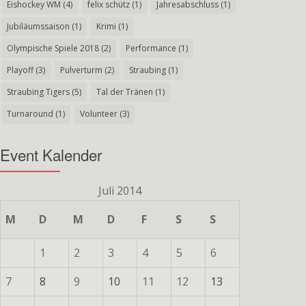
Eishockey WM
(4)
felix schütz
(1)
Jahresabschluss
(1)
Jubiläumssaison
(1)
Krimi
(1)
Olympische Spiele 2018
(2)
Performance
(1)
Playoff
(3)
Pulverturm
(2)
Straubing
(1)
Straubing Tigers
(5)
Tal der Tränen
(1)
Turnaround
(1)
Volunteer
(3)
Event Kalender
Juli 2014
M
D
M
D
F
S
S
1
2
3
4
5
6
7
8
9
10
11
12
13