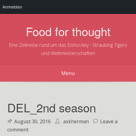
Anmelden
Skip
to
Food for thought
content
Eine Zeitreise rund um das Eishockey - Straubing Tigers
und Weltmeisterschaften
Menu
DEL_2nd season
August 30, 2016
askherman
Leave a
on
comment