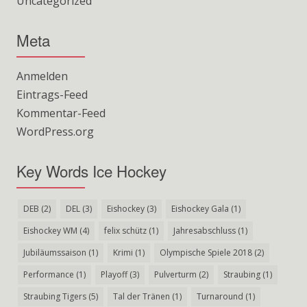
Uncategorized
Meta
Anmelden
Eintrags-Feed
Kommentar-Feed
WordPress.org
Key Words Ice Hockey
DEB
(2)
DEL
(3)
Eishockey
(3)
Eishockey Gala
(1)
Eishockey WM
(4)
felix schütz
(1)
Jahresabschluss
(1)
Jubiläumssaison
(1)
Krimi
(1)
Olympische Spiele 2018
(2)
Performance
(1)
Playoff
(3)
Pulverturm
(2)
Straubing
(1)
Straubing Tigers
(5)
Tal der Tränen
(1)
Turnaround
(1)