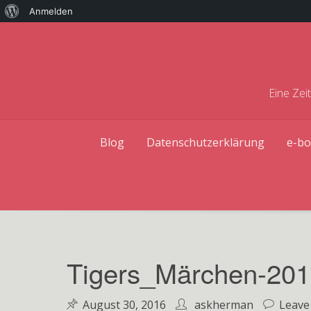
Über
Anmelden
Skip
WordPress
to
content
Eine Zei
Blog
Datenschutzerklärung
e-bo
Tigers_Märchen-20
August 30, 2016
askherman
Leave