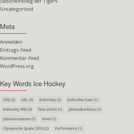
Saisoneinstieg der Tigers
Uncategorized
Meta
Anmelden
Eintrags-Feed
Kommentar-Feed
WordPress.org
Key Words Ice Hockey
DEB
(2)
DEL
(3)
Eishockey
(3)
Eishockey Gala
(1)
Eishockey WM
(4)
felix schütz
(1)
Jahresabschluss
(1)
Jubiläumssaison
(1)
Krimi
(1)
Olympische Spiele 2018
(2)
Performance
(1)