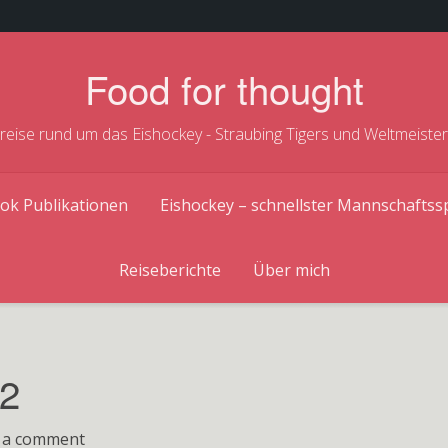
Food for thought
treise rund um das Eishockey - Straubing Tigers und Weltmeiste
ok Publikationen
Eishockey – schnellster Mannschaftss
Reiseberichte
Über mich
12
on
 a comment