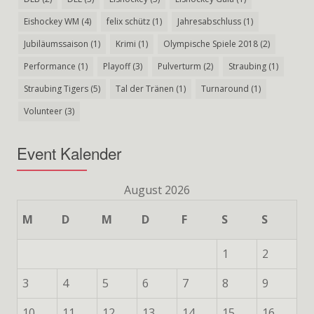
Eishockey WM
(4)
felix schütz
(1)
Jahresabschluss
(1)
Jubiläumssaison
(1)
Krimi
(1)
Olympische Spiele 2018
(2)
Performance
(1)
Playoff
(3)
Pulverturm
(2)
Straubing
(1)
Straubing Tigers
(5)
Tal der Tränen
(1)
Turnaround
(1)
Volunteer
(3)
Event Kalender
August 2026
M
D
M
D
F
S
S
1
2
3
4
5
6
7
8
9
10
11
12
13
14
15
16