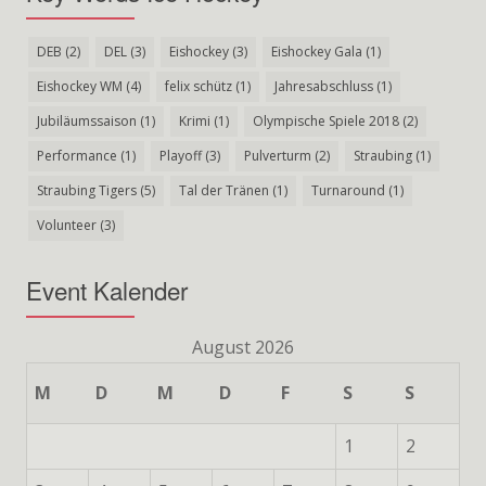
DEB
(2)
DEL
(3)
Eishockey
(3)
Eishockey Gala
(1)
Eishockey WM
(4)
felix schütz
(1)
Jahresabschluss
(1)
Jubiläumssaison
(1)
Krimi
(1)
Olympische Spiele 2018
(2)
Performance
(1)
Playoff
(3)
Pulverturm
(2)
Straubing
(1)
Straubing Tigers
(5)
Tal der Tränen
(1)
Turnaround
(1)
Volunteer
(3)
Event Kalender
August 2026
M
D
M
D
F
S
S
1
2