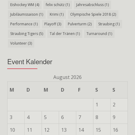
Eishockey WM
(4)
felix schütz
(1)
Jahresabschluss
(1)
Jubiläumssaison
(1)
Krimi
(1)
Olympische Spiele 2018
(2)
Performance
(1)
Playoff
(3)
Pulverturm
(2)
Straubing
(1)
Straubing Tigers
(5)
Tal der Tränen
(1)
Turnaround
(1)
Volunteer
(3)
Event Kalender
August 2026
M
D
M
D
F
S
S
1
2
3
4
5
6
7
8
9
10
11
12
13
14
15
16