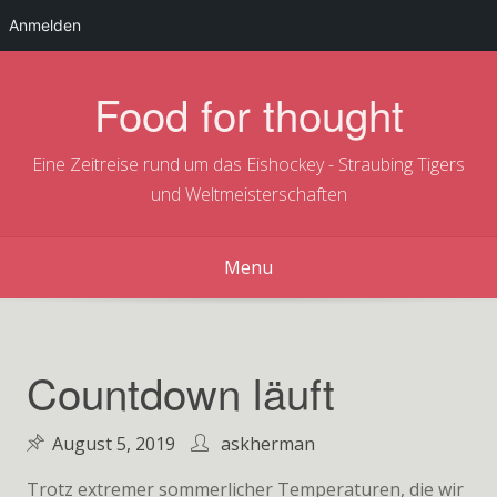
Anmelden
Skip
to
Food for thought
content
Eine Zeitreise rund um das Eishockey - Straubing Tigers
und Weltmeisterschaften
Menu
Countdown läuft
August 5, 2019
askherman
Trotz extremer sommerlicher Temperaturen, die wir