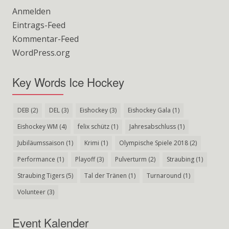
Anmelden
Eintrags-Feed
Kommentar-Feed
WordPress.org
Key Words Ice Hockey
DEB
(2)
DEL
(3)
Eishockey
(3)
Eishockey Gala
(1)
Eishockey WM
(4)
felix schütz
(1)
Jahresabschluss
(1)
Jubiläumssaison
(1)
Krimi
(1)
Olympische Spiele 2018
(2)
Performance
(1)
Playoff
(3)
Pulverturm
(2)
Straubing
(1)
Straubing Tigers
(5)
Tal der Tränen
(1)
Turnaround
(1)
Volunteer
(3)
Event Kalender